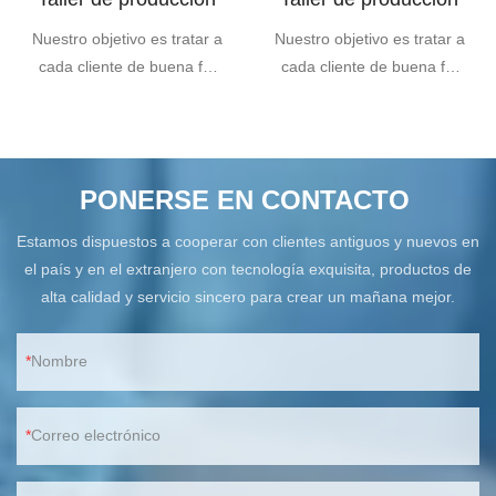
un mañana mejor.
un mañana mejor.
Nuestro objetivo es tratar a
Nuestro objetivo es tratar a
cada cliente de buena fe.
cada cliente de buena fe.
Estamos dispuestos a
Estamos dispuestos a
cooperar con clientes
cooperar con clientes
antiguos y nuevos en el
antiguos y nuevos en el
país y en el extranjero con
país y en el extranjero con
PONERSE EN CONTACTO
tecnología exquisita,
tecnología exquisita,
productos de alta calidad y
productos de alta calidad y
Estamos dispuestos a cooperar con clientes antiguos y nuevos en
servicio sincero para crear
servicio sincero para crear
el país y en el extranjero con tecnología exquisita, productos de
un mañana mejor.
un mañana mejor.
alta calidad y servicio sincero para crear un mañana mejor.
Nombre
Correo electrónico