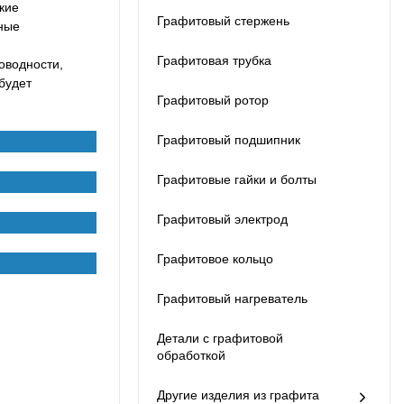
со своими клиентами.
кие
клиентам
Графитовый стержень
Покупатели теперь
ные
преимущества.
могут увидеть список
производителей,
Графитовая трубка
оводности,
поставщиков,
будет
экспортеров и
Графитовый ротор
импортеров
графитовых листов,
Графитовый подшипник
которые предлагают
лучшие цены на свою
Графитовые гайки и болты
продукцию своим
клиентам в любой
Графитовый электрод
точке мира. Мы
облегчаем вам
получение всего, что
Графитовое кольцо
вам нужно, из
надежного источника.
Графитовый нагреватель
Детали с графитовой
обработкой
Другие изделия из графита