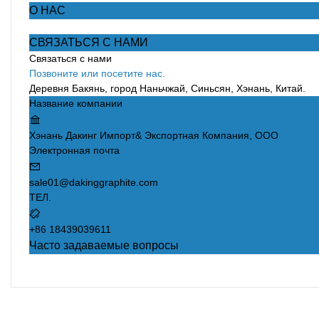
О НАС
СВЯЗАТЬСЯ С НАМИ
Связаться с нами
Позвоните или посетите нас.
Деревня Бакянь, город Наньчжай, Синьсян, Хэнань, Китай.
Название компании
Хэнань Дакинг Импорт& Экспортная Компания, ООО
Электронная почта
sale01@dakinggraphite.com
ТЕЛ.
+86 18439039611
Часто задаваемые вопросы