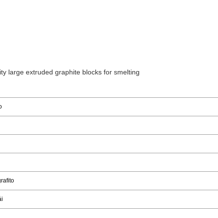
o
rafito
i