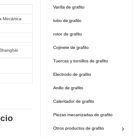
ofrecen los mejores
Varilla de grafito
precios en sus
productos a sus
ria Mecánica
clientes en cualquier
tubo de grafito
parte del mundo.
Hacemos que sea fácil
rotor de grafito
para usted obtener lo
que necesita de una
Cojinete de grafito
fuente confiable.
 Shanghái
Tuercas y tornillos de grafito
Electrodo de grafito
Anillo de grafito
Calentador de grafito
Piezas mecanizadas de grafito
ecio
Otros productos de grafito