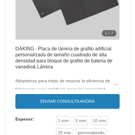
1
/
7
DAKING - Placa de lámina de grafito artificial
personalizada de tamaño cuadrado de alta
densidad para bloque de grafito de batería de
vanadio& Lámina
Adoptamos para tratar de mejorar la eficiencia de
fabricación para satisfacer mejor las necesidades
del mercado. A medida que se ha optimizado
ENVIAR CONSULTA AHORA
nuestra capacidad técnica, se han encontrado
más ventajas de la placa de lámina de grafito
Espesor:
1 mm
5 mm
10 mm
artificial personalizada de tamaño cuadrado de
alta densidad para batería de vanadio. Ahora se
20 mm
personalizado