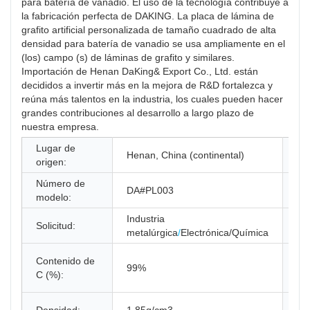
para batería de vanadio. El uso de la tecnología contribuye a
la fabricación perfecta de DAKING. La placa de lámina de
grafito artificial personalizada de tamaño cuadrado de alta
densidad para batería de vanadio se usa ampliamente en el
(los) campo (s) de láminas de grafito y similares.
Importación de Henan DaKing& Export Co., Ltd. están
decididos a invertir más en la mejora de R&D fortalezca y
reúna más talentos en la industria, los cuales pueden hacer
grandes contribuciones al desarrollo a largo plazo de
nuestra empresa.
Lugar de
No
Henan, China (continental)
origen:
la
Número de
DA#PL003
Tip
modelo:
Industria
Solicitud:
Cal
metalúrgica
/
Electrónica/Química
Contenido de
No
99%
C (%):
pr
Re