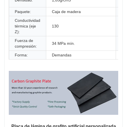
Densidad:
1,85g/cm3
esp
Paquete:
Caja de madera
Col
Conductividad
Re
térmica (eje
130
a l
Z):
Fuerza de
Ta
34 MPa mín.
compresión:
gr
Forma:
Demandas
Placa de lámina de grafito artificial personalizada