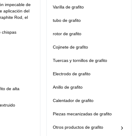
ión impecable de
rendimiento excelente
Varilla de grafito
y estable. De esta
e aplicación del
manera, garantizamos
raphite Rod, el
tubo de grafito
que este producto
tiene múltiples
 chispas
rotor de grafito
funciones. Además, su
apariencia única y
Cojinete de grafito
llamativa lo hace muy
destacado entre otros
productos similares.
Tuercas y tornillos de grafito
Electrodo de grafito
Anillo de grafito
ito de alta
Calentador de grafito
 extruido
Piezas mecanizadas de grafito
Otros productos de grafito