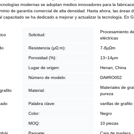
tecnologías modernas se adoptan medios innovadores para la fabricac
luminio de garantía comercial de alta densidad. Hasta ahora, las áreas d
al capacitado se ha dedicado a mejorar y actualizar la tecnología. En G
Procesamiento de
tico
Solicitud:
eléctricas
do
Resistencia (μΩ.m):
7-8μΩm
Porosidad (%):
13~14μm
Lugar de origen:
Henan, China
Número de modelo:
DA#RO002
Materiales de graf
grafito
Material:
pureza
zado
Palabra clave:
varillas de grafito
Color:
Negro
MOQ:
10 piezas
ghái
Paquete:
Caja de madera